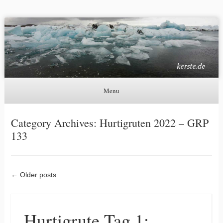
Kerste.de
Astronomie, Nordlichter und mehr
Menu
Skip to content
Category Archives:
Hurtigruten 2022 – GRP
133
Post navigation
←
Older posts
Hurtigrute Tag 1: