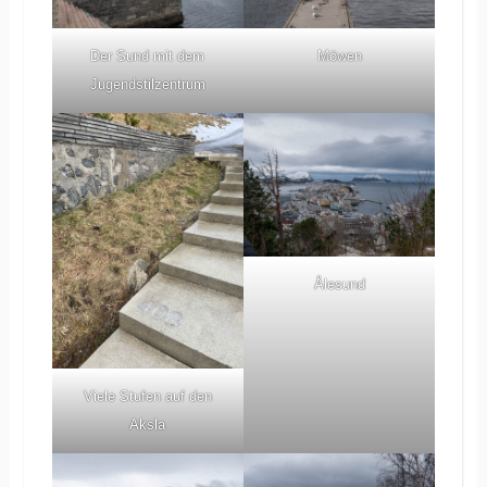
Der Sund mit dem
Möwen
Jugendstilzentrum
Ålesund
Viele Stufen auf den
Aksla