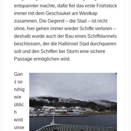
entspannter machte, dafür fiel das erste Frühstück
immer mit dem Geschaukel am Westkap
zusammen. Die Gegend – die Stad – ist nicht
ohne, hier gehen immer wieder Schiffe verloren –
deshalb wurde auch der Bau eines Schiffstunnels
beschlossen, der die Halbinsel Stad durchqueren
soll und den Schiffen bei Sturm eine sichere
Passage ermöglichen wird.
Gan
z so
ruhig
wie
üblic
h
wird
unse