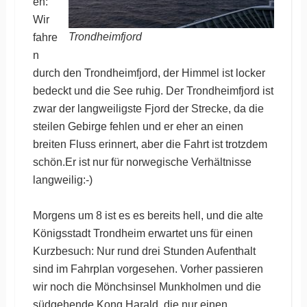
en:
Wir
Trondheimfjord
fahre
n
durch den Trondheimfjord, der Himmel ist locker
bedeckt und die See ruhig. Der Trondheimfjord ist
zwar der langweiligste Fjord der Strecke, da die
steilen Gebirge fehlen und er eher an einen
breiten Fluss erinnert, aber die Fahrt ist trotzdem
schön.Er ist nur für norwegische Verhältnisse
langweilig:-)
Morgens um 8 ist es es bereits hell, und die alte
Königsstadt Trondheim erwartet uns für einen
Kurzbesuch: Nur rund drei Stunden Aufenthalt
sind im Fahrplan vorgesehen. Vorher passieren
wir noch die Mönchsinsel Munkholmen und die
südgehende Kong Harald, die nur einen