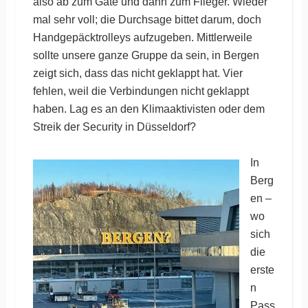
also ab zum Gate und dann zum Flieger. Wieder
mal sehr voll; die Durchsage bittet darum, doch
Handgepäcktrolleys aufzugeben. Mittlerweile
sollte unsere ganze Gruppe da sein, in Bergen
zeigt sich, dass das nicht geklappt hat. Vier
fehlen, weil die Verbindungen nicht geklappt
haben. Lag es an den Klimaaktivisten oder dem
Streik der Security in Düsseldorf?
In
Berg
en –
wo
sich
die
erste
n
Pass