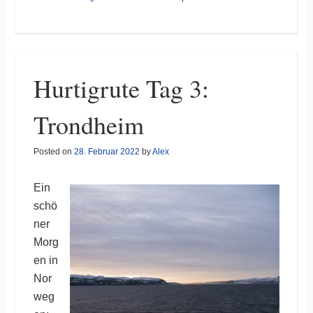
Hurtigrute Tag 3:
Trondheim
Posted on
28. Februar 2022
by
Alex
Ein
schö
ner
Morg
en in
Nor
weg