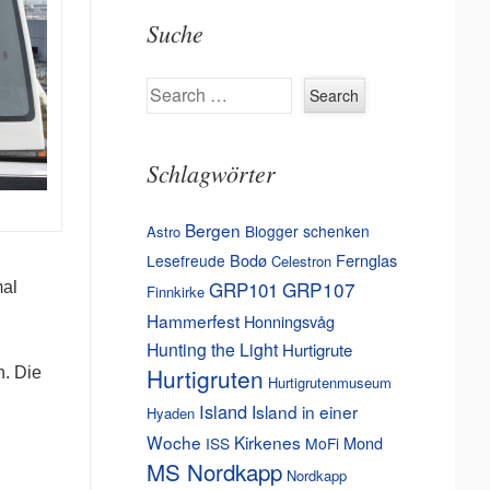
Suche
Search
Schlagwörter
Bergen
Blogger schenken
Astro
Bodø
Fernglas
Lesefreude
Celestron
GRP101
GRP107
mal
Finnkirke
Hammerfest
Honningsvåg
Hunting the Light
Hurtigrute
Hurtigruten
n. Die
Hurtigrutenmuseum
Island
Island in einer
Hyaden
Woche
Kirkenes
Mond
ISS
MoFi
MS Nordkapp
Nordkapp