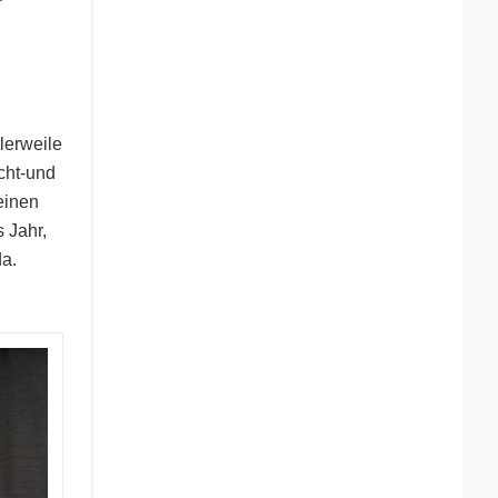
lerweile
cht-und
einen
 Jahr,
da.