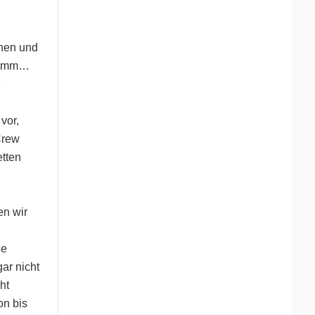
rnen und
gramm…
vor,
Crew
etten
en wir
ie
ar nicht
ht
on bis