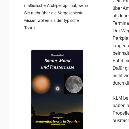
Zeit. Pr
maltesische Archipel optimal, wenn
über Am
Sie mehr über die Vorgeschichte
als Inn
wissen wollen als der typische
Terminal
Tourist.
Der Weg
Parkplat
länger a
beinhal
Fahrt mi
Dafür gi
nicht v
durch di
KLM bet
haben a
Propell
ausreic