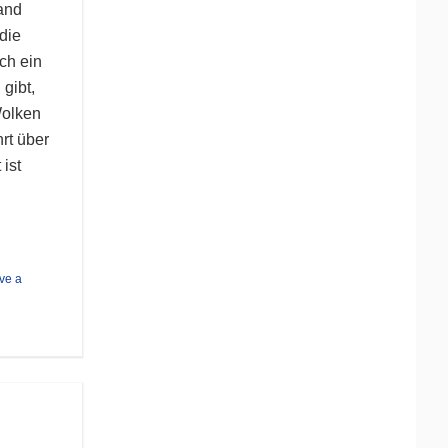
and
 die
ch ein
gibt,
Wolken
hrt über
 ist
ve a
m