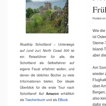
Frü
Posted o
Wie die 
ist Ost
Sterne-
Roadtrip Schottland – Unterwegs
Island-
auf (und zur) North Coast 500
ist
aber die
ein Reiseführer für alle, die
Schottland als Selbstfahrer auf
Am Sonn
eigene Faust erfahren wollen, und
wieder 
denen die üblichen Bücher zu viele
Flughaf
Informationen bieten. Der ideale
über A
Überblick für die erste Tour nach
Bergen.
Schottland! Auf
Amazon
erhältlich
also ke
als
Taschenbuch
und als
EBook
.
dafür m