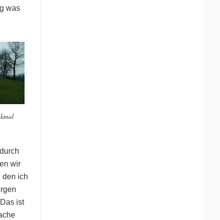
ig was
nkmal
 durch
en wir
, den ich
ergen
Das ist
fache