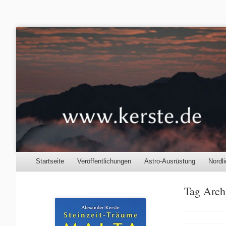
Kerste.de
Astronomie, Nordlichter und mehr
Menu
Skip to content
Startseite
Veröffentlichungen
Astro-Ausrüstung
Nordli
Tag Arch