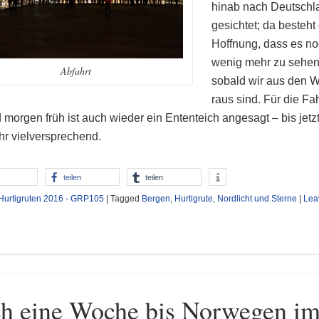
hinab nach Deutschl
gesichtet; da besteht
Hoffnung, dass es no
wenig mehr zu sehen 
Abfahrt
sobald wir aus den 
raus sind. Für die Fa
 morgen früh ist auch wieder ein Ententeich angesagt – bis jetzt
hr vielversprechend.
teilen
teilen
Hurtigruten 2016 - GRP105
|
Tagged
Bergen
,
Hurtigrute
,
Nordlicht und Sterne
|
Lea
h eine Woche bis Norwegen i