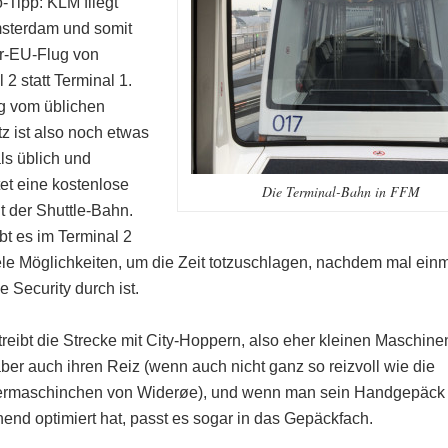
o-Tipp: KLM fliegt
sterdam und somit
er-EU-Flug von
 2 statt Terminal 1.
 vom üblichen
z ist also noch etwas
ls üblich und
tet eine kostenlose
Die Terminal-Bahn in FFM
t der Shuttle-Bahn.
bt es im Terminal 2
iele Möglichkeiten, um die Zeit totzuschlagen, nachdem mal ein
e Security durch ist.
reibt die Strecke mit City-Hoppern, also eher kleinen Maschine
ber auch ihren Reiz (wenn auch nicht ganz so reizvoll wie die
ermaschinchen von Widerøe), und wenn man sein Handgepäck
hend optimiert hat, passt es sogar in das Gepäckfach.