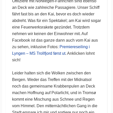
Offiiziere mit Norwegen-Fähnchen sind ebenso
an Deck wie zahlreiche Passagiere. Unser Schiff
fährt fast bis an den Kai, bevor es doch wieder
abdreht. Was für ein Spektakel; am Kai wird sogar
eine Feuerwerksrakete gezündet. Trotzdem
nehmen wir keinen der Einwohner mit. Auf
Facebook ist das ganze dann auch vom Kai aus
zu sehen, inklusive Fotos:
Premiereseiling i
Lyngen – MS Trollfjord først ut
. Anklicken lohnt
sich!
Leider halten sich die Wolken zwischen den
Bergen. Weder das Treffen mit der Midnatsol
noch das gemeinsame Krabbenpulen an Deck
machen Hoffnung auf Polarlicht, und in Tromsø
kommt eine Mischung aus Schnee und Regen
vom Himmel. Den mitternächtlichen Gang in die
Stadt erspare ich mir und sortiere nur noch ein