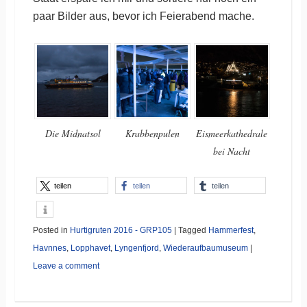
paar Bilder aus, bevor ich Feierabend mache.
Die Midnatsol
Krabbenpulen
Eismeerkathedrale
bei Nacht
teilen
teilen
teilen
Posted in
Hurtigruten 2016 - GRP105
|
Tagged
Hammerfest
,
Havnnes
,
Lopphavet
,
Lyngenfjord
,
Wiederaufbaumuseum
|
Leave a comment