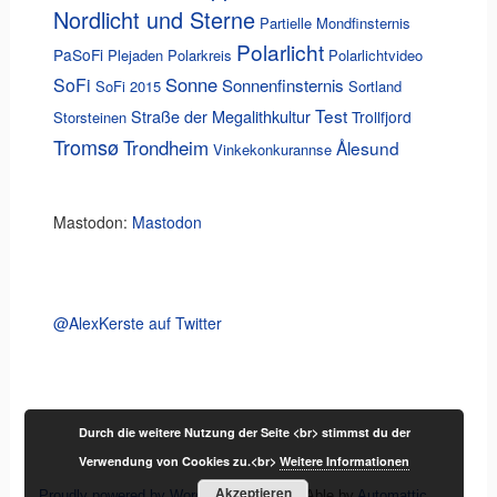
Nordlicht und Sterne
Partielle Mondfinsternis
Polarlicht
PaSoFi
Plejaden
Polarkreis
Polarlichtvideo
Sonne
SoFi
Sonnenfinsternis
SoFi 2015
Sortland
Test
Straße der Megalithkultur
Trollfjord
Storsteinen
Tromsø
Trondheim
Ålesund
Vinkekonkurannse
Mastodon:
Mastodon
@AlexKerste auf Twitter
Durch die weitere Nutzung der Seite <br> stimmst du der
Verwendung von Cookies zu.<br>
Weitere Informationen
Akzeptieren
Proudly powered by WordPress
|
Theme: Able by
Automattic
.