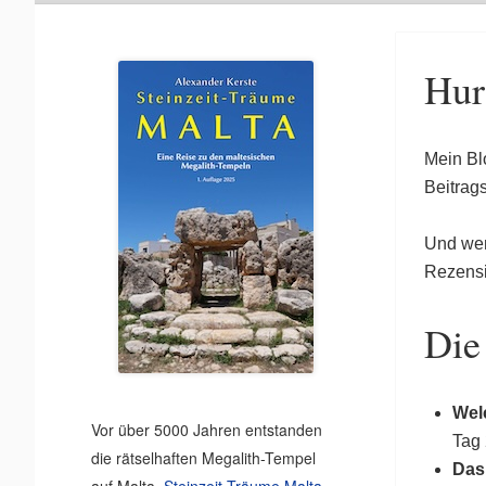
Hur
Mein Bl
Beitrag
Und wen
Rezens
Die
Wel
Vor über 5000 Jahren entstanden
Tag 
die rätselhaften Megalith-Tempel
Das
auf Malta.
Steinzeit-Träume Malta