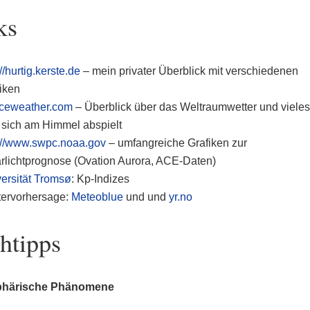
ks
://hurtig.kerste.de
– mein privater Überblick mit verschiedenen
iken
ceweather.com
– Überblick über das Weltraumwetter und vieles
sich am Himmel abspielt
://www.swpc.noaa.gov
– umfangreiche Grafiken zur
rlichtprognose (Ovation Aurora, ACE-Daten)
ersität Tromsø
: Kp-Indizes
tervorhersage:
Meteoblue
und und
yr.no
htipps
härische Phänomene