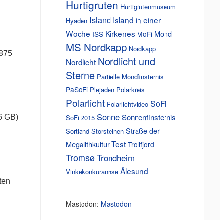
Hurtigruten
Hurtigrutenmuseum
Island
Island in einer
Hyaden
Woche
Kirkenes
Mond
ISS
MoFi
MS Nordkapp
Nordkapp
875
Nordlicht und
Nordlicht
Sterne
Partielle Mondfinsternis
PaSoFi
Plejaden
Polarkreis
Polarlicht
SoFi
Polarlichtvideo
Sonne
Sonnenfinsternis
6 GB)
SoFi 2015
Straße der
Sortland
Storsteinen
Test
Megalithkultur
Trollfjord
Tromsø
Trondheim
Ålesund
Vinkekonkurannse
lten
h
Mastodon:
Mastodon