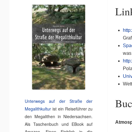
Lin
http
Graf
Spa
was 
http
Pola
Univ
Wet
Buc
Unterwegs auf der Straße der
Megalithkultur
ist ein Reiseführer zu
den Megalithen in Niedersachsen.
Atmosp
Als Taschenbuch und EBook auf
Amazon. Einen Einblick in die