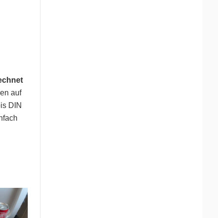
rechnet
en auf
bis DIN
infach