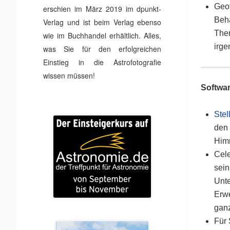
Geof
erschien im März 2019 im dpunkt-
Beha
Verlag und ist beim Verlag ebenso
Them
wie im Buchhandel erhältlich. Alles,
irg
was Sie für den erfolgreichen
Einstieg in die Astrofotografie
wissen müssen!
Softwa
Stel
den 
Himm
Cele
sei
Unt
Erwe
ganz
Für 