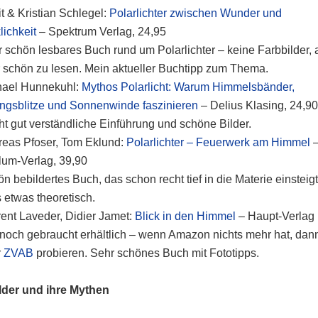
it & Kristian Schlegel:
Polarlichter zwischen Wunder und
lichkeit
– Spektrum Verlag, 24,95
 schön lesbares Buch rund um Polarlichter – keine Farbbilder, 
 schön zu lesen. Mein aktueller Buchtipp zum Thema.
hael Hunnekuhl:
Mythos Polarlicht: Warum Himmelsbänder,
ngsblitze und Sonnenwinde faszinieren
– Delius Klasing, 24,90
t gut verständliche Einführung und schöne Bilder.
eas Pfoser, Tom Eklund:
Polarlichter – Feuerwerk am Himmel
um-Verlag, 39,90
n bebildertes Buch, das schon recht tief in die Materie einsteigt
s etwas theoretisch.
ent Laveder, Didier Jamet:
Blick in den Himmel
– Haupt-Verlag
noch gebraucht erhältlich – wenn Amazon nichts mehr hat, dan
r
ZVAB
probieren. Sehr schönes Buch mit Fototipps.
lder und ihre Mythen