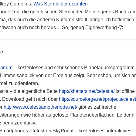
frey Cornelius:
Was Sternbilder erzählen
ndelt nur die griechischen Sternbilder. Mein eigenes Buch zu
a, das auch die anderen Kulturen streift, bringe ich hoffentlich
endwann auch noch heraus… So, genug Eigenwerbung 🙂
re
larium
– kostenloses und sehr schönes Planetariumsprogramm,
Himmelsanblick von der Erde aus zeigt. Sehr schön, um sich a
el zu orientieren.
stia – die eigentliche Seite
http://shatters.net/celestia/
ist offline
n, Download geht noch über
http://sourceforge.net/projects/celest
er
http://www.celestiamotherlode.net/
gibt es zahlreiche
iterungen wie höher aufgelöste Planetenoberflächen. Leider ni
 benutzerintuitiv.
Smartphones: Celestron SkyPortal – kostenloses, interaktives