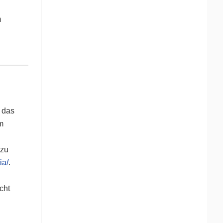
m
 das
m
 zu
ia/
.
cht