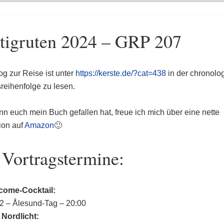
tigruten 2024 – GRP 207
og zur Reise ist unter
https://kerste.de/?cat=438
in der chronolo
sreihenfolge zu lesen.
n euch mein Buch gefallen hat, freue ich mich über eine nette
ion auf
Amazon
🙂
 Vortragstermine:
come-Cocktail:
2 – Ålesund-Tag – 20:00
 Nordlicht: