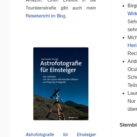
Birg
Touristenstraße gibt auch mein
Wirk
Reisebericht im Blog
.
Sehr
sehr
Mic
Heri
Rech
Andr
Ocul
Schö
Teil
Laur
Nur 
übe
Sternbi
Astrofotografie für Einsteiger