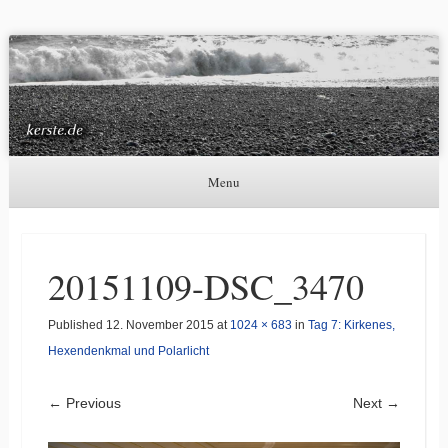
Kerste.de
Astronomie, Nordlichter und mehr
Menu
Skip to content
20151109-DSC_3470
Published
12. November 2015
at
1024 × 683
in
Tag 7: Kirkenes,
Hexendenkmal und Polarlicht
← Previous
Next →