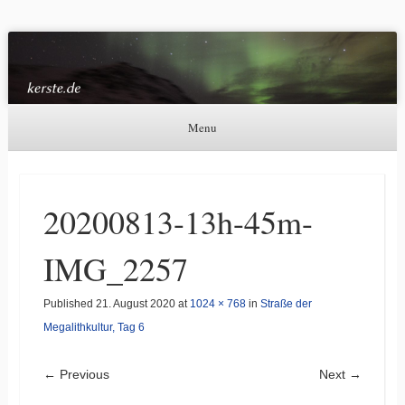
Kerste.de
Astronomie, Nordlichter und mehr
Menu
Skip to content
20200813-13h-45m-
IMG_2257
Published
21. August 2020
at
1024 × 768
in
Straße der
Megalithkultur, Tag 6
← Previous
Next →