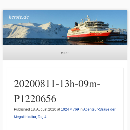
Kerste.de
Astronomie, Nordlichter und mehr
Menu
Skip to content
20200811-13h-09m-
P1220656
Published
18. August 2020
at
1024 × 769
in
Abenteur-Straße der
Megalithkultur, Tag 4