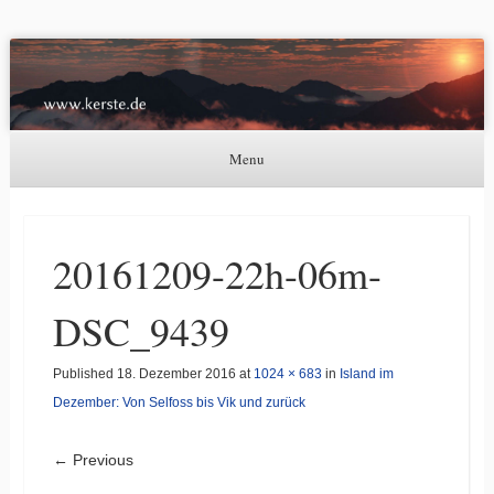
Kerste.de
Astronomie, Nordlichter und mehr
Menu
Skip to content
20161209-22h-06m-
DSC_9439
Published
18. Dezember 2016
at
1024 × 683
in
Island im
Dezember: Von Selfoss bis Vik und zurück
← Previous