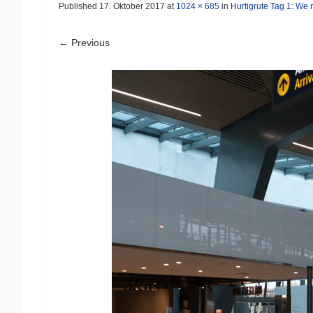
Published
17. Oktober 2017
at
1024 × 685
in
Hurtigrute Tag 1: We 
← Previous