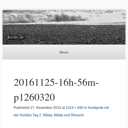
Kerste.de
Astronomie, Nordlichter und mehr
Menu
Skip to content
20161125-16h-56m-
p1260320
Published
27. November 2016
at
1024 × 685
in
Hurtigrute mit
der Nordlys Tag 2: Måløy, Måløy und Ålesund