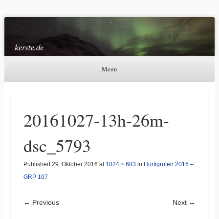
Kerste.de
Astronomie, Nordlichter und mehr
Menu
Skip to content
20161027-13h-26m-
dsc_5793
Published
29. Oktober 2016
at
1024 × 683
in
Hurtigruten 2016 –
GRP 107
← Previous
Next →