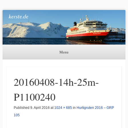
Kerste.de
Astronomie, Nordlichter und mehr
Menu
Skip to content
20160408-14h-25m-
P1100240
Published
9. April 2016
at
1024 × 685
in
Hurtigruten 2016 – GRP
105