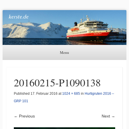
Kerste.de
Astronomie, Nordlichter und mehr
Menu
Skip to content
20160215-P1090138
Published
17. Februar 2016
at
1024 × 685
in
Hurtigruten 2016 –
GRP 101
← Previous
Next →