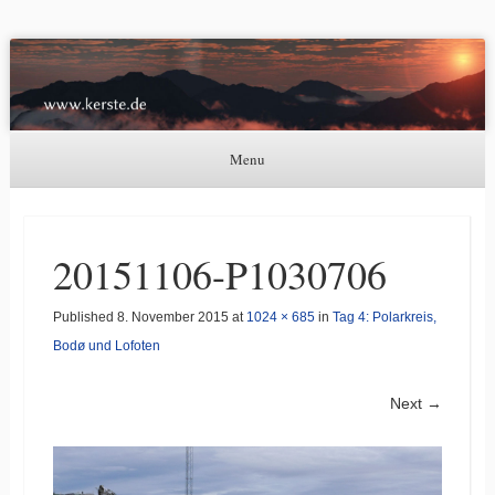
Kerste.de
Astronomie, Nordlichter und mehr
Menu
Skip to content
20151106-P1030706
Published
8. November 2015
at
1024 × 685
in
Tag 4: Polarkreis,
Bodø und Lofoten
Next →