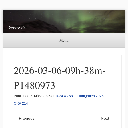
Kerste.de
Astronomie, Nordlichter und mehr
Menu
Skip to content
2026-03-06-09h-38m-
P1480973
Published
7. März 2026
at
1024 × 768
in
Hurtigruten 2026 –
GRP 214
← Previous
Next →