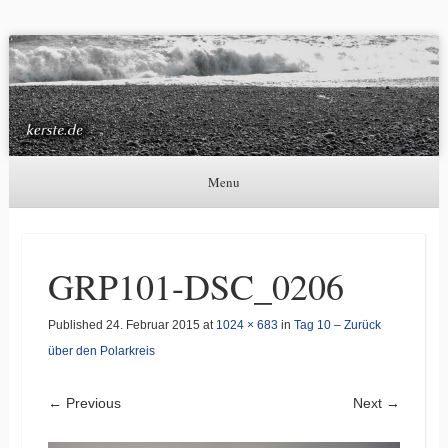
Kerste.de
Astronomie, Nordlichter und mehr
Menu
Skip to content
GRP101-DSC_0206
Published
24. Februar 2015
at
1024 × 683
in
Tag 10 – Zurück
über den Polarkreis
← Previous
Next →