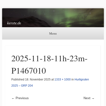
Kerste.de
Astronomie, Nordlichter und mehr
Menu
Skip to content
2025-11-18-11h-23m-
P1467010
Published
18. November 2025
at
1333 × 1000
in
Hurtigruten
2025 – GRP 204
← Previous
Next →