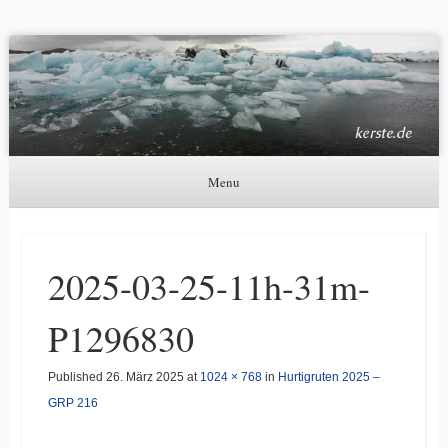
Kerste.de
Astronomie, Nordlichter und mehr
Menu
Skip to content
2025-03-25-11h-31m-
P1296830
Published
26. März 2025
at
1024 × 768
in
Hurtigruten 2025 –
GRP 216