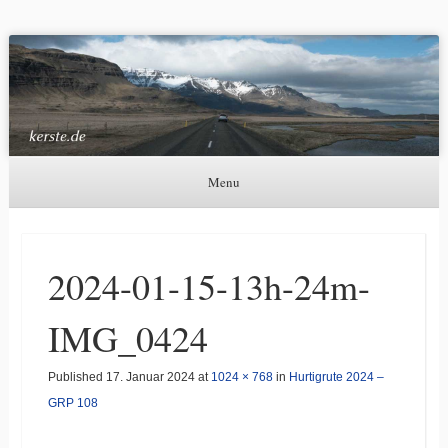
Kerste.de
Astronomie, Nordlichter und mehr
Menu
Skip to content
2024-01-15-13h-24m-
IMG_0424
Published
17. Januar 2024
at
1024 × 768
in
Hurtigrute 2024 –
GRP 108