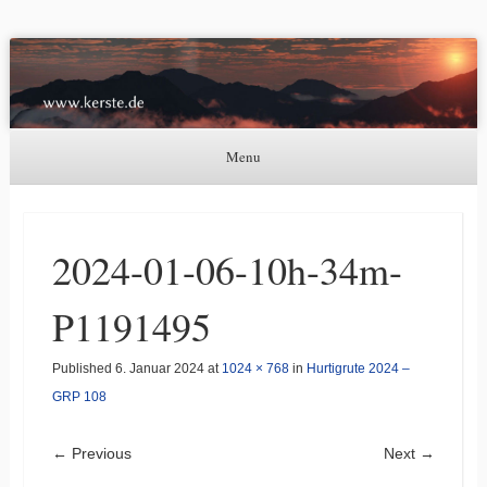
Kerste.de
Astronomie, Nordlichter und mehr
Menu
Skip to content
2024-01-06-10h-34m-
P1191495
Published
6. Januar 2024
at
1024 × 768
in
Hurtigrute 2024 –
GRP 108
← Previous
Next →