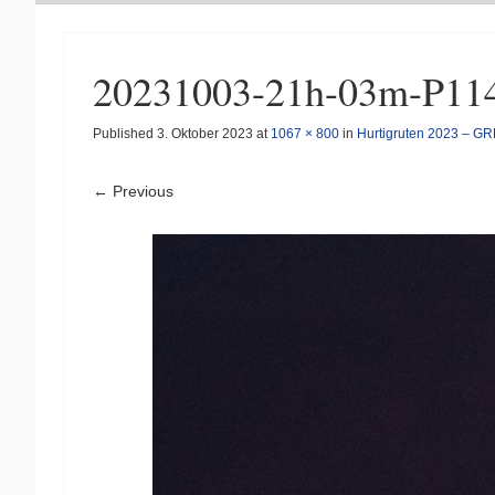
20231003-21h-03m-P11
Published
3. Oktober 2023
at
1067 × 800
in
Hurtigruten 2023 – G
← Previous