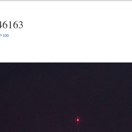
46163
RP 100