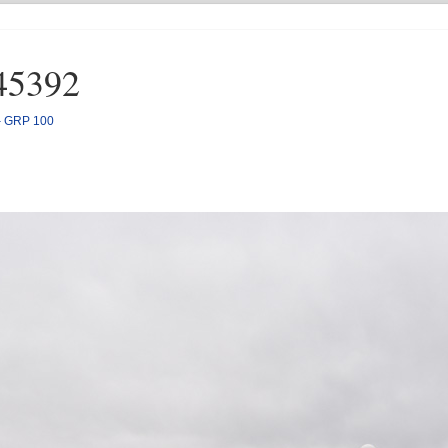
45392
 – GRP 100