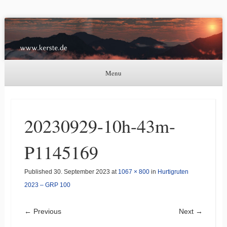
Kerste.de
Astronomie, Nordlichter und mehr
Menu
Skip to content
20230929-10h-43m-
P1145169
Published
30. September 2023
at
1067 × 800
in
Hurtigruten
2023 – GRP 100
← Previous
Next →